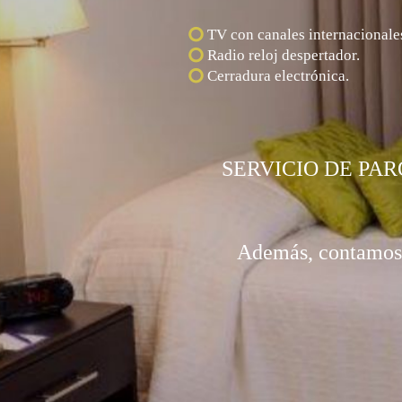
TV con canales internacionale
Radio reloj despertador.
Cerradura electrónica.
SERVICIO DE PARQUE
Además, contamos c