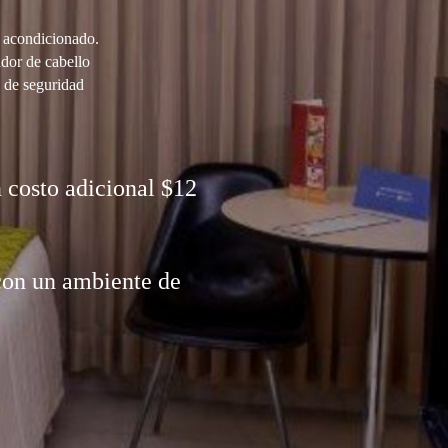
 acondicionado.
dor de cabello
 de seguridad
osto adicional $12
con un ambiente de