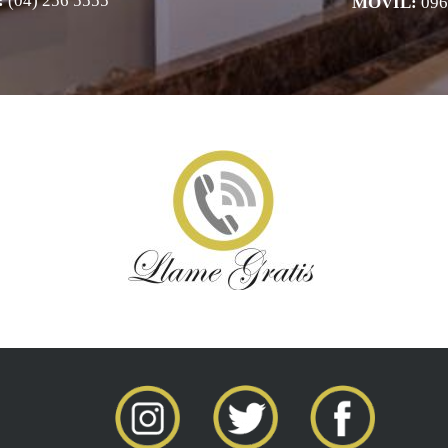
:
(04) 256 5555
MOVIL:
0
96