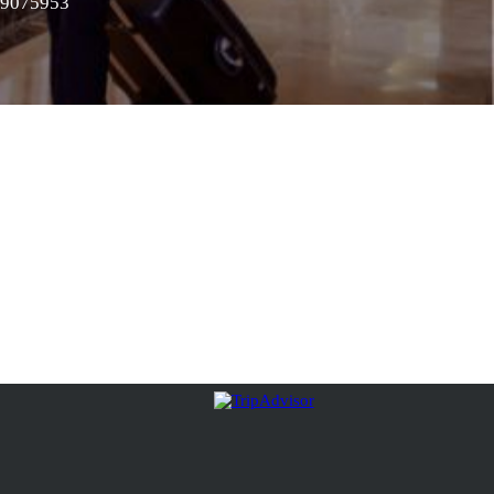
9075953