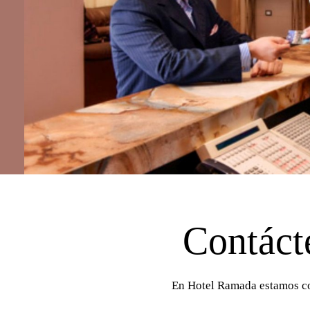
Contáct
En Hotel Ramada estamos
c