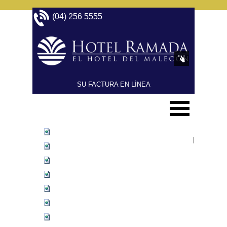
(04) 256 5555 
SU FACTURA EN LÍNEA
Compactar
Inicio
completamente
|
Alojamiento
Expandir
completamente
Gastronomia
Eventos y Banquetes
Ofertas
Contáctenos
Reservaciones