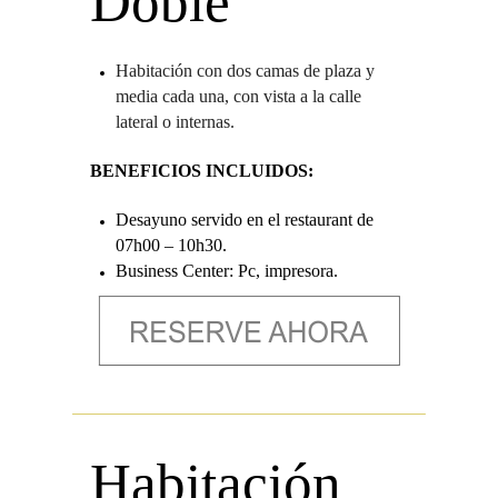
Doble
Habitación con dos camas de plaza y
media cada una, con vista a la calle
lateral o internas.
BENEFICIOS INCLUIDOS:
Desayuno servido en el restaurant de
07h00 – 10h30.
Business Center: Pc, impresora.
Cocktail de bienvenida en nuestro bar.
Uso de las instalaciones: Piscina,
Gimnasio. Vapor y Sauna
Llamadas locales sin costo.
Agua de Cortesía.
Desde: US $67
+impuestos
Habitación
por noche.