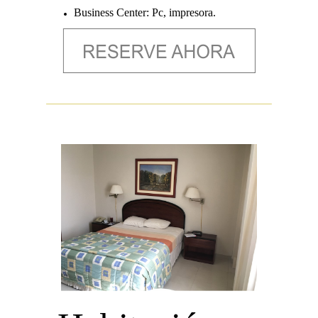
Business Center: Pc, impresora.
Cocktail de bienvenida en nuestro bar.
Uso de las instalaciones: Piscina,
Gimnasio. Vapor y Sauna
Llamadas locales sin costo.
Agua de cortesía
Desde: US $62+impuestos
por noche.