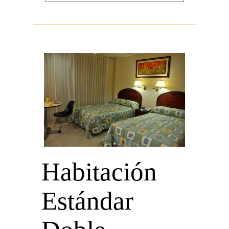
Llamadas locales sin costo.
Agua de cortesía
Desde: US $67+impuestos
por noche.
Habitación
Estándar